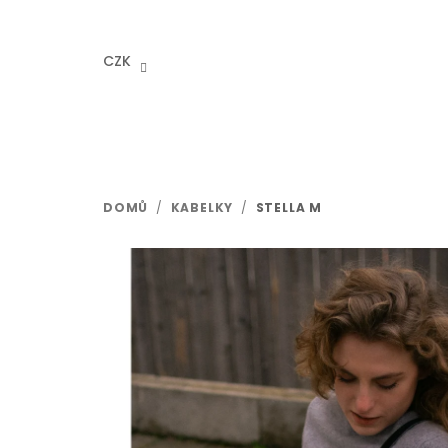
Přejít
na
obsah
CZK
DOMŮ
/
KABELKY
/
STELLA M