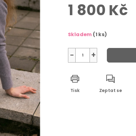
1 800 Kč
Měrná
cena:
Skladem
(1 ks)
−
+
Tisk
Zeptat se