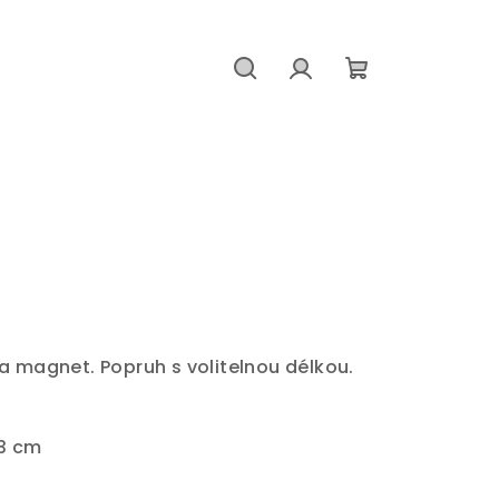
Hledat
Přihlášení
Nákupní
košík
a magnet. Popruh s volitelnou délkou.
- 3 cm