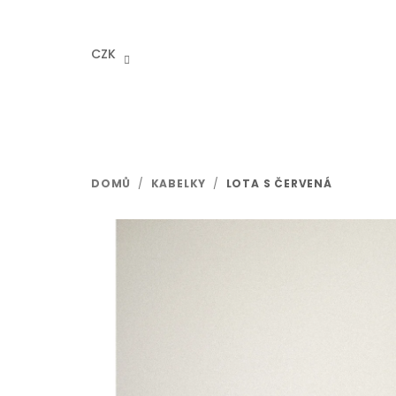
Přejít
na
obsah
CZK
DOMŮ
/
KABELKY
/
LOTA S ČERVENÁ