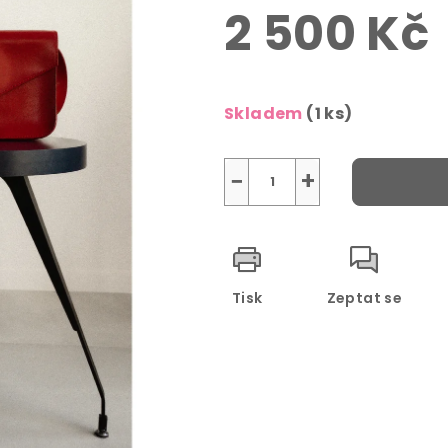
2 500 Kč
Měrná
cena:
Skladem
(1 ks)
−
+
Tisk
Zeptat se