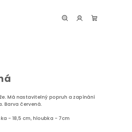
Hledat
Přihlášení
Nákupní
košík
ená
ůže. Má nastavitelný popruh a zapínání
a. Barva červená.
ška - 18,5 cm, hloubka - 7cm