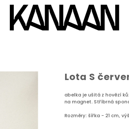
Lota S červ
abelka je ušitá z hovězí k
na magnet. Stříbrná spon
Rozměry: šířka - 21 cm, vý