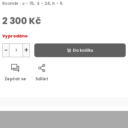
Rozměr : v - 15, š - 24, h - 5
2 300 Kč
Měrná
Vyprodáno
cena:
−
+
Do košíku
Zeptat se
Sdílet
Z
á