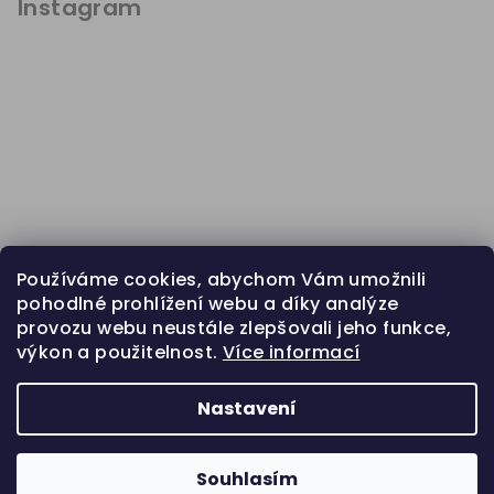
p
Instagram
a
t
í
Používáme cookies, abychom Vám umožnili
pohodlné prohlížení webu a díky analýze
provozu webu neustále zlepšovali jeho funkce,
výkon a použitelnost.
Více informací
Sledovat na Instagramu
Nastavení
Copyright 2026
kanaan
. Všechna práva vyhrazena.
Souhlasím