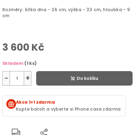
Rozměry: šířka dna - 26 cm, výška - 33 cm, hloubka - 9
cm
3 600 Kč
Měrná
Skladem
(1 ks)
cena:
−
+
Do košíku
Akce 1+1 zdarma
Kupte batoh a vyberte si Phone case zdarma