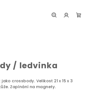
Hledat
Přihlášení
Nákupní
košík
dy / ledvinka
 jako crossbody. Velikost 21 x 15 x 3
 kůže. Zapínání na magnety.