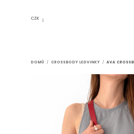
Přejít
na
obsah
CZK
DOMŮ
/
CROSSBODY LEDVINKY
/
AVA CROSSB