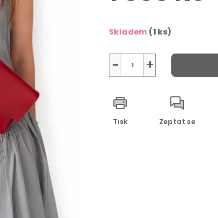
Měrná
cena:
Skladem
(1 ks)
−
+
Tisk
Zeptat se